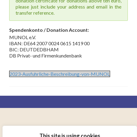
donation certificate for donations above ten euro,
please just include your address and email in the
transfer reference.
Spendenkonto / Donation Account:
MUNOL e.V.
IBAN: DE64 2007 0024 0615 1419 00
BIC: DEUTDEDBHAM
DB Privat- und Firmenkundenbank
2023-Ausfuhrliche-Beschreibung-von-MUNOL
AD ORBEM TERRARUM CONSOCIANDUM
This site is using cookies